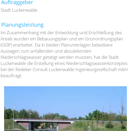
Auftraggeber
Stadt Luckenwalde
Planungsleistung
Im Zusammenhang mit der Entwicklung und Erschließung des
Areals wurden ein Bebauungsplan und ein Grünordnungsplan
(GOP) erarbeitet. Da in beiden Planunterlagen belastbare
Aussagen zum anfallenden und abzuleitenden
Niederschlagswasser getätigt werden mussten, hat die Stadt
Luckenwalde die Erstellung eines Niederschlagswasserkonzeptes
bei der Redeker Consult Luckenwalde Ingenieurgesellschaft mbH
beauftragt.